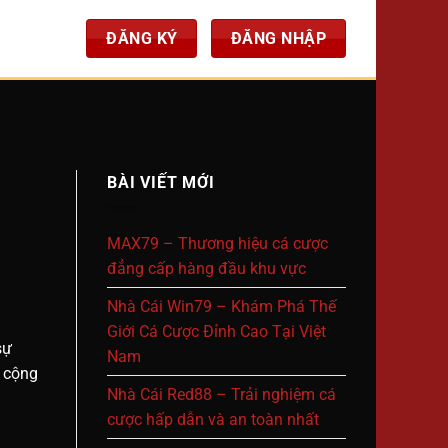
ĐĂNG KÝ
ĐĂNG NHẬP
BÀI VIẾT MỚI
MAX79 – Thương hiệu cá cược
đẳng cấp hàng đầu khu vực
Nhà Cái Win79 – Khám Phá Thế
Giới Cá Cược Đỉnh Cao Tại Việt
sự
Nam
g cộng
Nhà Cái Red88 – Trải nghiệm cá
cược hấp dẫn và an toàn nhất