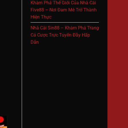
Khám Phá Thế Giới Của Nhà Cái
Five88 – Nơi Đam Mê Trở Thành
Hiện Thực
Nhà Cái Sin88 – Khám Phá Trang
Cá Cược Trực Tuyến Đầy Hấp
Dẫn