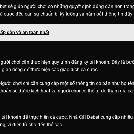
ebet sẽ giúp người chơi có những quyết định đúng đắn hơn tron
 cá cược đều cần sự chuẩn bị kỹ lưỡng và nắm bắt thông tin đầy
ấp dẫn và an toàn nhất
gười chơi cần thực hiện quy trình đăng ký tài khoản. Đây là bư
gian riêng để thực hiện các giao dịch cá cược.
Người chơi chỉ cần cung cấp một số thông tin cơ bản như họ tên
 khoản sẽ được kích hoạt và người chơi có thể tự do tham gia cá
o tài khoản để thực hiện cá cược. Nhà Cái Debet cung cấp nhiều
ng, ví điện tử cho đến thẻ cào.