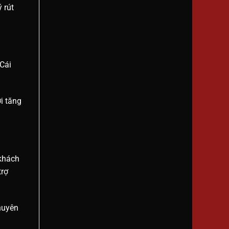
 rút
Cái
i tăng
 khách
trợ
chuyên