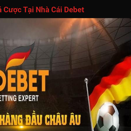
 Cược Tại Nhà Cái Debet