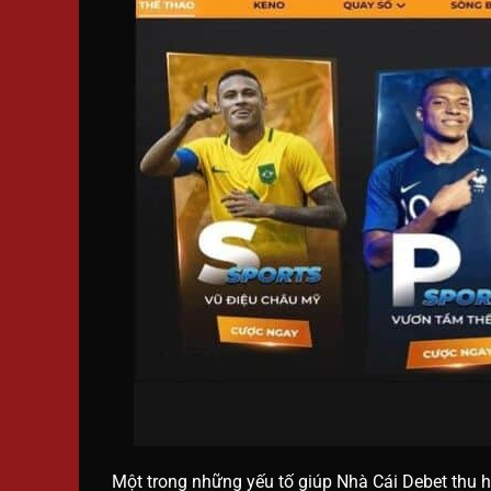
Một trong những yếu tố giúp Nhà Cái Debet thu h