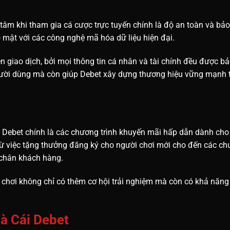
âm khi tham gia cá cược trực tuyến chính là độ an toàn và bảo
mật với các công nghệ mã hóa dữ liệu hiện đại.
n giao dịch, bởi mọi thông tin cá nhân và tài chính đều được bả
người dùng mà còn giúp Debet xây dựng thương hiệu vững mạnh 
 Debet chính là các chương trình khuyến mãi hấp dẫn dành cho
ừ việc tặng thưởng đăng ký cho người chơi mới cho đến các c
ữ chân khách hàng.
 chơi không chỉ có thêm cơ hội trải nghiệm mà còn có khả năng
à Cái Debet