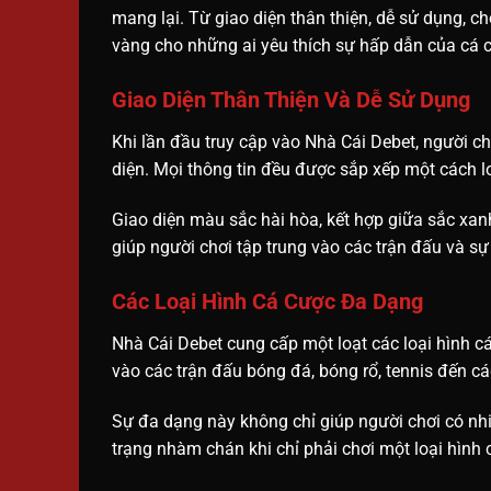
mang lại. Từ giao diện thân thiện, dễ sử dụng, c
vàng cho những ai yêu thích sự hấp dẫn của cá c
Giao Diện Thân Thiện Và Dễ Sử Dụng
Khi lần đầu truy cập vào Nhà Cái Debet, người ch
diện. Mọi thông tin đều được sắp xếp một cách l
Giao diện màu sắc hài hòa, kết hợp giữa sắc xan
giúp người chơi tập trung vào các trận đấu và sự 
Các Loại Hình Cá Cược Đa Dạng
Nhà Cái Debet cung cấp một loạt các loại hình c
vào các trận đấu bóng đá, bóng rổ, tennis đến các
Sự đa dạng này không chỉ giúp người chơi có nhi
trạng nhàm chán khi chỉ phải chơi một loại hình 