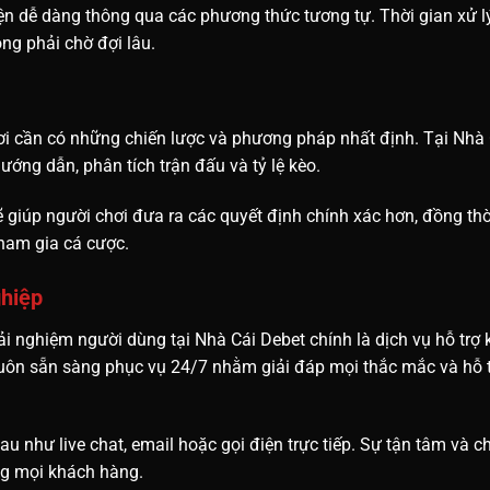
iện dễ dàng thông qua các phương thức tương tự. Thời gian xử lý
ng phải chờ đợi lâu.
ơi cần có những chiến lược và phương pháp nhất định. Tại Nhà 
ướng dẫn, phân tích trận đấu và tỷ lệ kèo.
 giúp người chơi đưa ra các quyết định chính xác hơn, đồng thờ
tham gia cá cược.
hiệp
ải nghiệm người dùng tại Nhà Cái Debet chính là dịch vụ hỗ trợ
uôn sẵn sàng phục vụ 24/7 nhằm giải đáp mọi thắc mắc và hỗ 
au như live chat, email hoặc gọi điện trực tiếp. Sự tận tâm và 
ng mọi khách hàng.