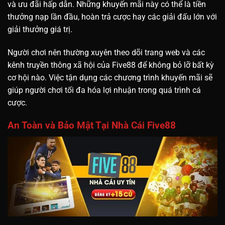
và ưu đãi hấp dẫn. Những khuyến mãi này có thể là tiền
thưởng nạp lần đầu, hoàn trả cược hay các giải đấu lớn với
giải thưởng giá trị.
Người chơi nên thường xuyên theo dõi trang web và các
kênh truyền thông xã hội của Five88 để không bỏ lỡ bất kỳ
cơ hội nào. Việc tận dụng các chương trình khuyến mãi sẽ
giúp người chơi tối đa hóa lợi nhuận trong quá trình cá
cược.
An Toàn và Bảo Mật Tại Nhà Cái Five88