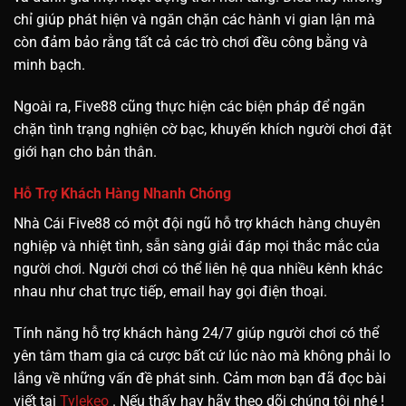
chỉ giúp phát hiện và ngăn chặn các hành vi gian lận mà
còn đảm bảo rằng tất cả các trò chơi đều công bằng và
minh bạch.
Ngoài ra, Five88 cũng thực hiện các biện pháp để ngăn
chặn tình trạng nghiện cờ bạc, khuyến khích người chơi đặt
giới hạn cho bản thân.
Hỗ Trợ Khách Hàng Nhanh Chóng
Nhà Cái Five88 có một đội ngũ hỗ trợ khách hàng chuyên
nghiệp và nhiệt tình, sẵn sàng giải đáp mọi thắc mắc của
người chơi. Người chơi có thể liên hệ qua nhiều kênh khác
nhau như chat trực tiếp, email hay gọi điện thoại.
Tính năng hỗ trợ khách hàng 24/7 giúp người chơi có thể
yên tâm tham gia cá cược bất cứ lúc nào mà không phải lo
lắng về những vấn đề phát sinh. Cảm mơn bạn đã đọc bài
viết tại
Tylekeo
. Nếu thấy hay hãy theo dõi chúng tôi nhé !