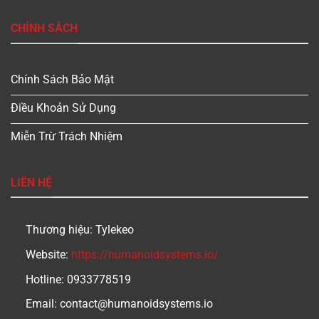
CHÍNH SÁCH
Chính Sách Bảo Mật
Điều Khoản Sử Dụng
Miễn Trừ Trách Nhiệm
LIÊN HỆ
Thương hiệu: Tylekeo
Website:
https://humanoidsystems.io/
Hotline: 0933778519
Email:
contact@humanoidsystems.io