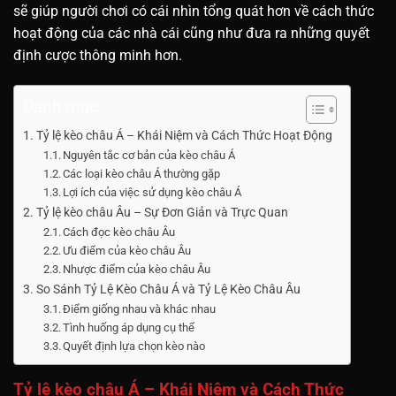
sẽ giúp người chơi có cái nhìn tổng quát hơn về cách thức
hoạt động của các nhà cái cũng như đưa ra những quyết
định cược thông minh hơn.
Danh mục
Tỷ lệ kèo châu Á – Khái Niệm và Cách Thức Hoạt Động
Nguyên tắc cơ bản của kèo châu Á
Các loại kèo châu Á thường gặp
Lợi ích của việc sử dụng kèo châu Á
Tỷ lệ kèo châu Âu – Sự Đơn Giản và Trực Quan
Cách đọc kèo châu Âu
Ưu điểm của kèo châu Âu
Nhược điểm của kèo châu Âu
So Sánh Tỷ Lệ Kèo Châu Á và Tỷ Lệ Kèo Châu Âu
Điểm giống nhau và khác nhau
Tình huống áp dụng cụ thể
Quyết định lựa chọn kèo nào
Tỷ lệ kèo châu Á – Khái Niệm và Cách Thức