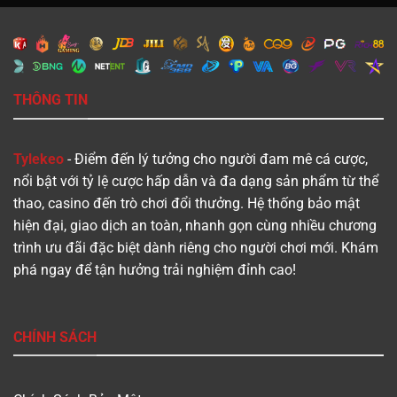
THÔNG TIN
Tylekeo
- Điểm đến lý tưởng cho người đam mê cá cược,
nổi bật với tỷ lệ cược hấp dẫn và đa dạng sản phẩm từ thể
thao, casino đến trò chơi đổi thưởng. Hệ thống bảo mật
hiện đại, giao dịch an toàn, nhanh gọn cùng nhiều chương
trình ưu đãi đặc biệt dành riêng cho người chơi mới. Khám
phá ngay để tận hưởng trải nghiệm đỉnh cao!
CHÍNH SÁCH