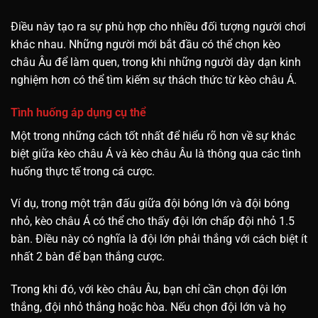
Điều này tạo ra sự phù hợp cho nhiều đối tượng người chơi
khác nhau. Những người mới bắt đầu có thể chọn kèo
châu Âu để làm quen, trong khi những người dày dạn kinh
nghiệm hơn có thể tìm kiếm sự thách thức từ kèo châu Á.
Tình huống áp dụng cụ thể
Một trong những cách tốt nhất để hiểu rõ hơn về sự khác
biệt giữa kèo châu Á và kèo châu Âu là thông qua các tình
huống thực tế trong cá cược.
Ví dụ, trong một trận đấu giữa đội bóng lớn và đội bóng
nhỏ, kèo châu Á có thể cho thấy đội lớn chấp đội nhỏ 1.5
bàn. Điều này có nghĩa là đội lớn phải thắng với cách biệt ít
nhất 2 bàn để bạn thắng cược.
Trong khi đó, với kèo châu Âu, bạn chỉ cần chọn đội lớn
thắng, đội nhỏ thắng hoặc hòa. Nếu chọn đội lớn và họ