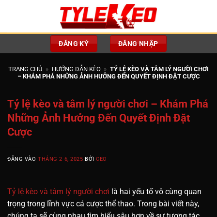
Bỏ
qua
nội
dung
ĐĂNG KÝ
ĐĂNG NHẬP
TRANG CHỦ
»
HƯỚNG DẪN KÈO
»
TỶ LỆ KÈO VÀ TÂM LÝ NGƯỜI CHƠI
– KHÁM PHÁ NHỮNG ẢNH HƯỞNG ĐẾN QUYẾT ĐỊNH ĐẶT CƯỢC
Tỷ lệ kèo và tâm lý người chơi – Khám Phá
Những Ảnh Hưởng Đến Quyết Định Đặt
Cược
ĐĂNG VÀO
THÁNG 2 6, 2025
BỞI
CEO
Tỷ lệ kèo và tâm lý người chơi
là hai yếu tố vô cùng quan
trọng trong lĩnh vực cá cược thể thao. Trong bài viết này,
chúng ta sẽ cùng nhau tìm hiểu sâu hơn về sự tương tác