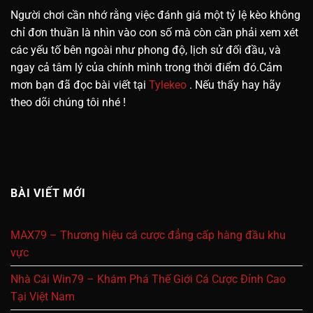
Người chơi cần nhớ rằng việc đánh giá một tỷ lệ kèo không
chỉ đơn thuần là nhìn vào con số mà còn cần phải xem xét
các yếu tố bên ngoài như phong độ, lịch sử đối đầu, và
ngay cả tâm lý của chính mình trong thời điểm đó.Cảm
mơn bạn đã đọc bài viết tại
Tylekeo
. Nếu thấy hay hãy
theo dõi chúng tôi nhé !
BÀI VIẾT MỚI
MAX79 – Thương hiệu cá cược đẳng cấp hàng đầu khu
vực
Nhà Cái Win79 – Khám Phá Thế Giới Cá Cược Đỉnh Cao
Tại Việt Nam