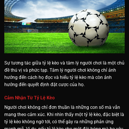
Sự tương tác giữa tỷ lệ kèo và tâm lý người chơi là một chủ
đề thú vị và phức tạp. Tâm lý người chơi không chỉ ảnh
hưởng đến cách họ đọc và hiểu tỷ lệ kèo mà còn ảnh
hưởng đến quyết định đặt cược của họ.
Cảm Nhận Từ Tỷ Lệ Kèo
Người chơi không chỉ đơn thuần là những con số mà vẫn
mang theo cảm xúc. Khi nhìn thấy một tỷ lệ kèo, đặc biệt là
tỷ lệ kèo không ngờ tới, có thể gây ra những phản ứng
mạnh mẽ. Ví dụ, nếu tỷ lệ kèo cho một đội bóng mà họ yêu