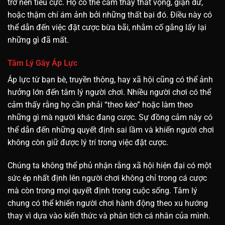
trở nên tiêu cực. Họ có thể cảm thấy thất vọng, giận dữ,
hoặc thậm chí ám ảnh bởi những thất bại đó. Điều này có
thể dẫn đến việc đặt cược bừa bãi, nhằm cố gắng lấy lại
những gì đã mất.
Tâm Lý Gây Áp Lực
Áp lực từ bạn bè, truyền thông, hay xã hội cũng có thể ảnh
hưởng lớn đến tâm lý người chơi. Nhiều người chơi có thể
cảm thấy rằng họ cần phải “theo kèo” hoặc làm theo
những gì mà người khác đang cược. Sự đồng cảm này có
thể dẫn đến những quyết định sai lầm và khiến người chơi
không còn giữ được lý trí trong việc đặt cược.
Chúng ta không thể phủ nhận rằng xã hội hiện đại có một
sức ép nhất định lên người chơi không chỉ trong cá cược
mà còn trong mọi quyết định trong cuộc sống. Tâm lý
chung có thể khiến người chơi hành động theo xu hướng
thay vì dựa vào kiến thức và phân tích cá nhân của mình.